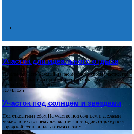
Search
24.09.2025
for
Участок для идеального отдыха
Идеальное место Каждый из нас мечтает о своем участке, где
можно наслаждаться природой и отдыхать от городской
суеты. Создание идеального…
26.04.2026
Участок под солнцем и звездами
Под открытым небом На участке под солнцем и звездами
можно по-настоящему насладиться природой, отдохнуть от
городской суеты и насытиться свежим…
20.04.2026