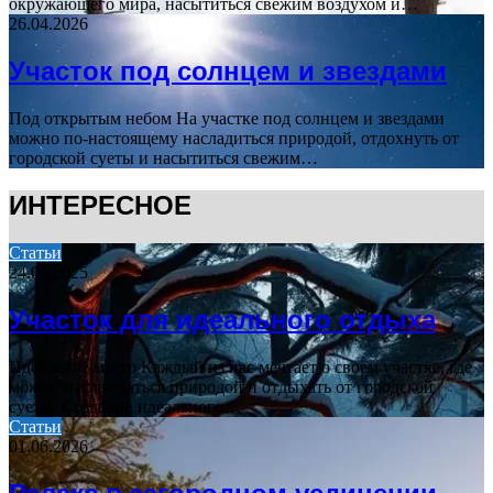
окружающего мира, насытиться свежим воздухом и…
26.04.2026
Участок под солнцем и звездами
Под открытым небом На участке под солнцем и звездами
можно по-настоящему насладиться природой, отдохнуть от
городской суеты и насытиться свежим…
ИНТЕРЕСНОЕ
Статьи
24.09.2025
Участок для идеального отдыха
Идеальное место Каждый из нас мечтает о своем участке, где
можно наслаждаться природой и отдыхать от городской
суеты. Создание идеального…
Статьи
01.06.2026