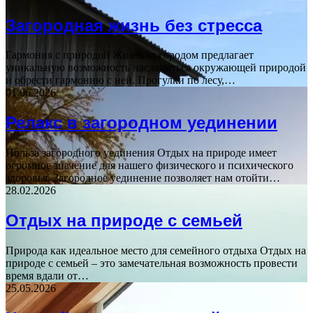
Загородная жизнь без стресса
Гармония с природой Жизнь за городом предлагает
уникальную возможность насладиться окружающей природой
и обрести гармонию с ней. Прогулки по лесу,…
01.06.2026
Релакс в загородном уединении
Польза загородного уединения Отдых на природе имеет
огромное значение для нашего физического и психического
здоровья. Загородное уединение позволяет нам отойти…
28.02.2026
Отдых на природе с семьей
Природа как идеальное место для семейного отдыха Отдых на
природе с семьей – это замечательная возможность провести
время вдали от…
25.05.2026