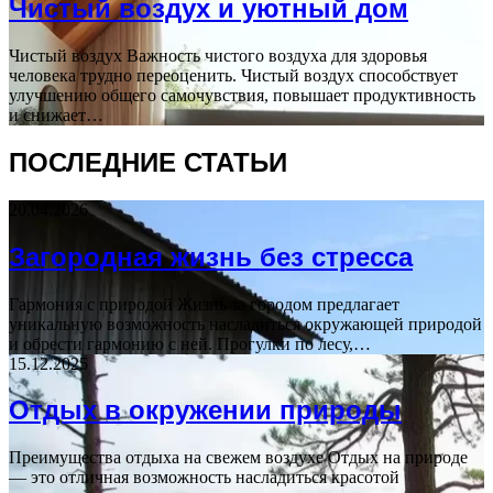
Чистый воздух и уютный дом
Чистый воздух Важность чистого воздуха для здоровья
человека трудно переоценить. Чистый воздух способствует
улучшению общего самочувствия, повышает продуктивность
и снижает…
ПОСЛЕДНИЕ СТАТЬИ
20.04.2026
Загородная жизнь без стресса
Гармония с природой Жизнь за городом предлагает
уникальную возможность насладиться окружающей природой
и обрести гармонию с ней. Прогулки по лесу,…
15.12.2025
Отдых в окружении природы
Преимущества отдыха на свежем воздухе Отдых на природе
— это отличная возможность насладиться красотой