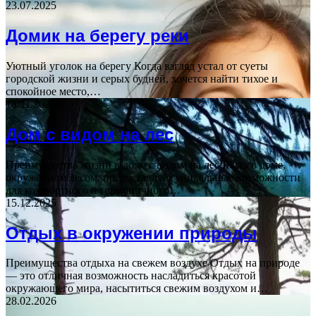
23.07.2025
Домик на берегу реки
Уютный уголок на берегу Когда взгляд устал от суеты
городской жизни и серых будней, хочется найти тихое и
спокойное место,…
18.11.2025
Дом с видом на лес
Преимущества жизни в доме с видом на лес Жить в доме,
окруженном лесом, предоставляет уникальные возможности
для комфортного и гармоничного…
15.12.2025
Отдых в окружении природы
Преимущества отдыха на свежем воздухе Отдых на природе
— это отличная возможность насладиться красотой
окружающего мира, насытиться свежим воздухом и…
28.02.2026